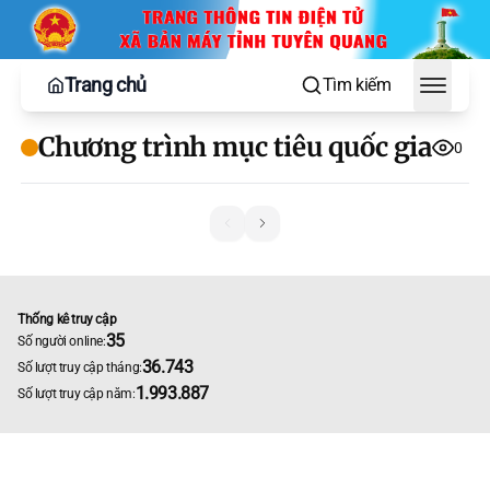
Trang chủ
Tìm kiếm
Toggle
Chương trình mục tiêu quốc gia
0
Thống kê truy cập
35
Số người online:
36.743
Số lượt truy cập tháng:
1.993.887
Số lượt truy cập năm: