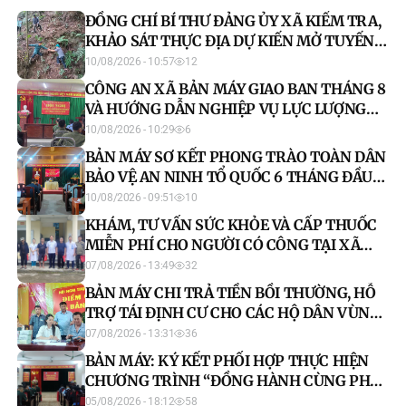
ĐỒNG CHÍ BÍ THƯ ĐẢNG ỦY XÃ KIỂM TRA,
KHẢO SÁT THỰC ĐỊA DỰ KIẾN MỞ TUYẾN
ĐƯỜNG DÂN SINH
10/08/2026 - 10:57
12
CÔNG AN XÃ BẢN MÁY GIAO BAN THÁNG 8
VÀ HƯỚNG DẪN NGHIỆP VỤ LỰC LƯỢNG
THAM GIA BẢO VỆ AN NINH, TRẬT TỰ Ở CƠ
10/08/2026 - 10:29
6
SỞ
BẢN MÁY SƠ KẾT PHONG TRÀO TOÀN DÂN
BẢO VỆ AN NINH TỔ QUỐC 6 THÁNG ĐẦU
NĂM 2026
10/08/2026 - 09:51
10
KHÁM, TƯ VẤN SỨC KHỎE VÀ CẤP THUỐC
MIỄN PHÍ CHO NGƯỜI CÓ CÔNG TẠI XÃ
BẢN MÁY
07/08/2026 - 13:49
32
BẢN MÁY CHI TRẢ TIỀN BỒI THƯỜNG, HỖ
TRỢ TÁI ĐỊNH CƯ CHO CÁC HỘ DÂN VÙNG
DỰ ÁN
07/08/2026 - 13:31
36
BẢN MÁY: KÝ KẾT PHỐI HỢP THỰC HIỆN
CHƯƠNG TRÌNH “ĐỒNG HÀNH CÙNG PHỤ
NỮ BIÊN CƯƠNG” GIAI ĐOẠN 2026-2030
05/08/2026 - 18:12
58