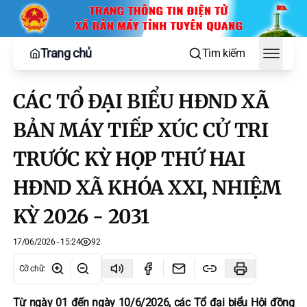
Trang chủ
Tìm kiếm
Toggle
CÁC TỔ ĐẠI BIỂU HĐND XÃ
BẢN MÁY TIẾP XÚC CỬ TRI
TRƯỚC KỲ HỌP THỨ HAI
HĐND XÃ KHÓA XXI, NHIỆM
KỲ 2026 - 2031
17/06/2026 - 15:24
92
Cỡ chữ
:
Từ ngày 01 đến ngày 10/6/2026, các Tổ đại biểu Hội đồng