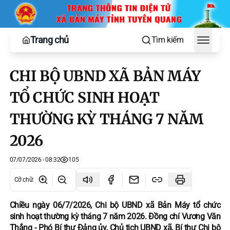
Trang chủ
Tìm kiếm
Toggle
CHI BỘ UBND XÃ BẢN MÁY
TỔ CHỨC SINH HOẠT
THƯỜNG KỲ THÁNG 7 NĂM
2026
07/07/2026 - 08:32
105
Cỡ chữ
:
Chiều ngày 06/7/2026, Chi bộ UBND xã Bản Máy tổ chức
sinh hoạt thường kỳ tháng 7 năm 2026. Đồng chí Vương Văn
Thắng - Phó Bí thư Đảng ủy, Chủ tịch UBND xã, Bí thư Chi bộ