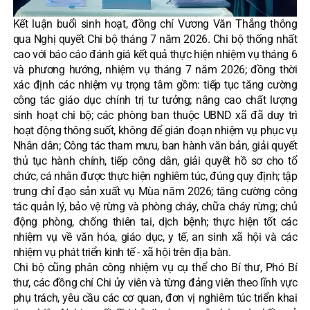
Kết luận buổi sinh hoạt, đồng chí Vương Văn Thắng thông
qua Nghị quyết Chi bộ tháng 7 năm 2026. Chi bộ thống nhất
cao với báo cáo đánh giá kết quả thực hiện nhiệm vụ tháng 6
và phương hướng, nhiệm vụ tháng 7 năm 2026; đồng thời
xác định các nhiệm vụ trọng tâm gồm: tiếp tục tăng cường
công tác giáo dục chính trị tư tưởng; nâng cao chất lượng
sinh hoạt chi bộ; các phòng ban thuộc UBND xã đã duy trì
hoạt động thông suốt, không để gián đoạn nhiệm vụ phục vụ
Nhân dân; Công tác tham mưu, ban hành văn bản, giải quyết
thủ tục hành chính, tiếp công dân, giải quyết hồ sơ cho tổ
chức, cá nhân được thực hiện nghiêm túc, đúng quy định; tập
trung chỉ đạo sản xuất vụ Mùa năm 2026; tăng cường công
tác quản lý, bảo vệ rừng và phòng cháy, chữa cháy rừng; chủ
động phòng, chống thiên tai, dịch bệnh; thực hiện tốt các
nhiệm vụ về văn hóa, giáo dục, y tế, an sinh xã hội và các
nhiệm vụ phát triển kinh tế - xã hội trên địa bàn.
Chi bộ cũng phân công nhiệm vụ cụ thể cho Bí thư, Phó Bí
thư, các đồng chí Chi ủy viên và từng đảng viên theo lĩnh vực
phụ trách, yêu cầu các cơ quan, đơn vị nghiêm túc triển khai