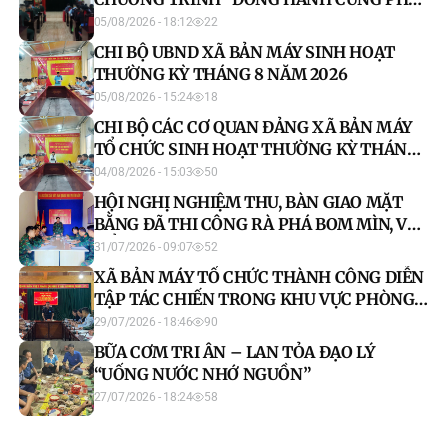
NỮ BIÊN CƯƠNG” GIAI ĐOẠN 2026-2030
05/08/2026 - 18:12
22
CHI BỘ UBND XÃ BẢN MÁY SINH HOẠT
THƯỜNG KỲ THÁNG 8 NĂM 2026
05/08/2026 - 15:24
18
CHI BỘ CÁC CƠ QUAN ĐẢNG XÃ BẢN MÁY
TỔ CHỨC SINH HOẠT THƯỜNG KỲ THÁNG
8 NĂM 2026
04/08/2026 - 15:03
50
HỘI NGHỊ NGHIỆM THU, BÀN GIAO MẶT
BẰNG ĐÃ THI CÔNG RÀ PHÁ BOM MÌN, VẬT
NỔ TẠI XÃ BẢN MÁY
31/07/2026 - 09:07
52
XÃ BẢN MÁY TỔ CHỨC THÀNH CÔNG DIỄN
TẬP TÁC CHIẾN TRONG KHU VỰC PHÒNG
THỦ NĂM 2026
29/07/2026 - 18:46
90
BỮA CƠM TRI ÂN – LAN TỎA ĐẠO LÝ
“UỐNG NƯỚC NHỚ NGUỒN”
27/07/2026 - 18:24
58