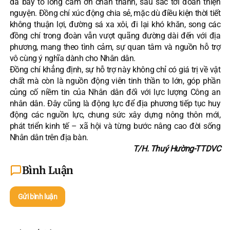
đã bày tỏ lòng cảm ơn chân thành, sâu sắc tới đoàn thiện
nguyện. Đồng chí xúc động chia sẻ, mặc dù điều kiện thời tiết
không thuận lợi, đường sá xa xôi, đi lại khó khăn, song các
đồng chí trong đoàn vẫn vượt quãng đường dài đến với địa
phương, mang theo tình cảm, sự quan tâm và nguồn hỗ trợ
vô cùng ý nghĩa dành cho Nhân dân.
Đồng chí khẳng định, sự hỗ trợ này không chỉ có giá trị về vật
chất mà còn là nguồn động viên tinh thần to lớn, góp phần
củng cố niềm tin của Nhân dân đối với lực lượng Công an
nhân dân. Đây cũng là động lực để địa phương tiếp tục huy
động các nguồn lực, chung sức xây dựng nông thôn mới,
phát triển kinh tế – xã hội và từng bước nâng cao đời sống
Nhân dân trên địa bàn.
T/H. Thuý Hường-TTDVC
Bình Luận
Gửi bình luận