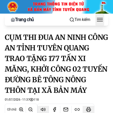
Trang chủ
Tìm kiếm
Toggle
CỤM THI ĐUA AN NINH CÔNG
AN TỈNH TUYÊN QUANG
TRAO TẶNG 177 TẤN XI
MĂNG, KHỞI CÔNG 02 TUYẾN
ĐƯỜNG BÊ TÔNG NÔNG
THÔN TẠI XÃ BẢN MÁY
01/07/2026 - 11:37
118
Cỡ chữ
: