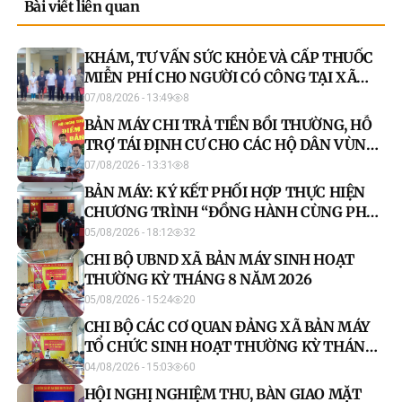
Bài viết liên quan
KHÁM, TƯ VẤN SỨC KHỎE VÀ CẤP THUỐC
MIỄN PHÍ CHO NGƯỜI CÓ CÔNG TẠI XÃ
BẢN MÁY
07/08/2026 - 13:49
8
BẢN MÁY CHI TRẢ TIỀN BỒI THƯỜNG, HỖ
TRỢ TÁI ĐỊNH CƯ CHO CÁC HỘ DÂN VÙNG
DỰ ÁN
07/08/2026 - 13:31
8
BẢN MÁY: KÝ KẾT PHỐI HỢP THỰC HIỆN
CHƯƠNG TRÌNH “ĐỒNG HÀNH CÙNG PHỤ
NỮ BIÊN CƯƠNG” GIAI ĐOẠN 2026-2030
05/08/2026 - 18:12
32
CHI BỘ UBND XÃ BẢN MÁY SINH HOẠT
THƯỜNG KỲ THÁNG 8 NĂM 2026
05/08/2026 - 15:24
20
CHI BỘ CÁC CƠ QUAN ĐẢNG XÃ BẢN MÁY
TỔ CHỨC SINH HOẠT THƯỜNG KỲ THÁNG
8 NĂM 2026
04/08/2026 - 15:03
60
HỘI NGHỊ NGHIỆM THU, BÀN GIAO MẶT