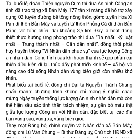
Tại buổi lễ, đoàn Thiện nguyện Cụm thi đua An ninh Công an
tỉnh đã trao tặng xã Bản Máy 177 tấn xi măng để hỗ trợ xây
dựng 02 tuyến đường bê tông nông thôn, gồm: tuyến Hoa Xi
Pan đi thôn Bản Máy và tuyến từ thôn Phủng Cá đi thôn Bản
Pắng, với tổng chiều dài khoảng 3,5 km. Đây là hoạt động
thiết thực hưởng ứng phong trào thi đua “Ba nhất: Kỷ luật
nhất – Trung thành nhất – Gần dân nhất”, đồng thời phát
huy truyền thống “Vì Nhân dân phục vụ” của lực lượng Công
an nhân dân. Công trình sau khi hoàn thành sẽ góp phần cải
thiện điều kiện đi lại, thúc đẩy phát triển kinh tế – xã hội và
nâng cao đời sống Nhân dân vùng biên giới còn nhiều khó
khăn.
Phát biểu tại buổi lễ, đồng chí Đại tá Nguyễn Thành Chung
nhấn mạnh: chương trình không chỉ mang ý nghĩa chào
mừng Ngày truyền thống lực lượng An ninh nhân dân mà còn
thể hiện sâu sắc tinh thần trách nhiệm, sự gắn bó máu thịt
giữa lực lượng Công an với Nhân dân, đặc biệt tại các địa
bàn vùng sâu, vùng xa, vùng biên giới.
Thay mặt Đảng bộ, chính quyền và Nhân dân xã Bản Máy,
đồng chí Lù Văn Chung – Bí thư Đảng ủy, Chủ tịch HĐND xã