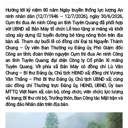
Hướng tới kỷ niệm 80 năm Ngày truyền thống lực lượng An
ninh nhân dân (12/7/1946 – 12/7/2026), ngày 30/6/2026,
Cụm thi đua An ninh Công an tỉnh Tuyên Quang đã phối hợp
với UBND xã Bản Máy tổ chức Lễ trao tặng xi măng và khởi
công xây dựng 02 tuyến đường bê tông nông thôn trên địa
bàn xã. Tham dự buổi lễ có đồng chí Đại tá Nguyễn Thành
Chung – Ủy viên Ban Thường vụ Đảng ủy, Phó Giám đốc
Công an tỉnh; đoàn thiện nguyện Cụm thi đua An ninh Công
an tỉnh Tuyên Quang; đại diện Công ty Cổ phần Xi măng
Tuyên Quang. Về phía xã Bản Máy có đồng chí Lù Văn
Chung – Bí thư Đảng ủy, Chủ tịch HĐND xã; đồng chí Vương
Văn Thắng – Phó Bí thư Đảng ủy, Chủ tịch UBND xã; cùng
các đồng chí Thường trực Đảng ủy, HĐND, UBND, Ủy ban
MTTQ Việt Nam xã; cán bộ, công chức, viên chức; lực lượng
vũ trang; Bí thư chi bộ, Trưởng thôn, Ban Công tác Mặt trận và
đông đảo Nhân dân trên địa bàn.