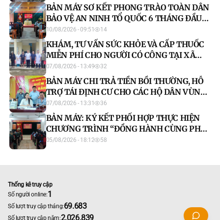
SỞ
BẢN MÁY SƠ KẾT PHONG TRÀO TOÀN DÂN
BẢO VỆ AN NINH TỔ QUỐC 6 THÁNG ĐẦU
NĂM 2026
10/08/2026 - 09:51
14
KHÁM, TƯ VẤN SỨC KHỎE VÀ CẤP THUỐC
MIỄN PHÍ CHO NGƯỜI CÓ CÔNG TẠI XÃ
BẢN MÁY
07/08/2026 - 13:49
32
BẢN MÁY CHI TRẢ TIỀN BỒI THƯỜNG, HỖ
TRỢ TÁI ĐỊNH CƯ CHO CÁC HỘ DÂN VÙNG
DỰ ÁN
07/08/2026 - 13:31
36
BẢN MÁY: KÝ KẾT PHỐI HỢP THỰC HIỆN
CHƯƠNG TRÌNH “ĐỒNG HÀNH CÙNG PHỤ
NỮ BIÊN CƯƠNG” GIAI ĐOẠN 2026-2030
05/08/2026 - 18:12
58
Thống kê truy cập
1
Số người online:
69.683
Số lượt truy cập tháng:
2.026.839
Số lượt truy cập năm: