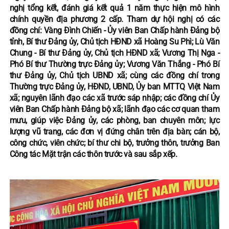
nghị tổng kết, đánh giá kết quả 1 năm thực hiện mô hình
chính quyền địa phương 2 cấp. Tham dự hội nghị có các
đồng chí: Vàng Đình Chiến - Ủy viên Ban Chấp hành Đảng bộ
tỉnh, Bí thư Đảng ủy, Chủ tịch HĐND xã Hoàng Su Phì; Lù Văn
Chung - Bí thư Đảng ủy, Chủ tịch HĐND xã; Vương Thị Nga -
Phó Bí thư Thường trực Đảng ủy; Vương Văn Thắng - Phó Bí
thư Đảng ủy, Chủ tịch UBND xã; cùng các đồng chí trong
Thường trực Đảng ủy, HĐND, UBND, Ủy ban MTTQ Việt Nam
xã; nguyên lãnh đạo các xã trước sáp nhập; các đồng chí Ủy
viên Ban Chấp hành Đảng bộ xã; lãnh đạo các cơ quan tham
mưu, giúp việc Đảng ủy, các phòng, ban chuyên môn; lực
lượng vũ trang, các đơn vị đứng chân trên địa bàn; cán bộ,
công chức, viên chức; bí thư chi bộ, trưởng thôn, trưởng Ban
Công tác Mặt trận các thôn trước và sau sắp xếp.