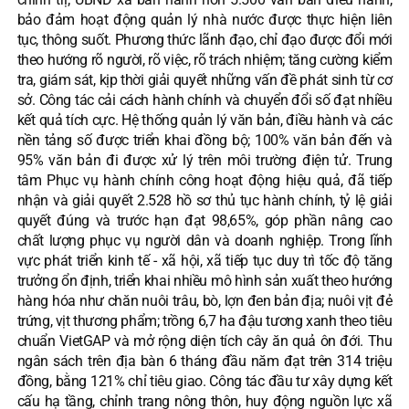
bảo đảm hoạt động quản lý nhà nước được thực hiện liên
tục, thông suốt. Phương thức lãnh đạo, chỉ đạo được đổi mới
theo hướng rõ người, rõ việc, rõ trách nhiệm; tăng cường kiểm
tra, giám sát, kịp thời giải quyết những vấn đề phát sinh từ cơ
sở. Công tác cải cách hành chính và chuyển đổi số đạt nhiều
kết quả tích cực. Hệ thống quản lý văn bản, điều hành và các
nền tảng số được triển khai đồng bộ; 100% văn bản đến và
95% văn bản đi được xử lý trên môi trường điện tử. Trung
tâm Phục vụ hành chính công hoạt động hiệu quả, đã tiếp
nhận và giải quyết 2.528 hồ sơ thủ tục hành chính, tỷ lệ giải
quyết đúng và trước hạn đạt 98,65%, góp phần nâng cao
chất lượng phục vụ người dân và doanh nghiệp. Trong lĩnh
vực phát triển kinh tế - xã hội, xã tiếp tục duy trì tốc độ tăng
trưởng ổn định, triển khai nhiều mô hình sản xuất theo hướng
hàng hóa như chăn nuôi trâu, bò, lợn đen bản địa; nuôi vịt đẻ
trứng, vịt thương phẩm; trồng 6,7 ha đậu tương xanh theo tiêu
chuẩn VietGAP và mở rộng diện tích cây ăn quả ôn đới. Thu
ngân sách trên địa bàn 6 tháng đầu năm đạt trên 314 triệu
đồng, bằng 121% chỉ tiêu giao. Công tác đầu tư xây dựng kết
cấu hạ tầng, chỉnh trang nông thôn, huy động nguồn lực xã