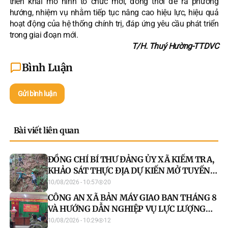
triển khai mô hình tổ chức mới, đồng thời đề ra phương
hướng, nhiệm vụ nhằm tiếp tục nâng cao hiệu lực, hiệu quả
hoạt động của hệ thống chính trị, đáp ứng yêu cầu phát triển
trong giai đoạn mới.
T/H. Thuý Hường-TTDVC
Bình Luận
Gửi bình luận
Bài viết liên quan
ĐỒNG CHÍ BÍ THƯ ĐẢNG ỦY XÃ KIỂM TRA,
KHẢO SÁT THỰC ĐỊA DỰ KIẾN MỞ TUYẾN
ĐƯỜNG DÂN SINH
10/08/2026 - 10:57
20
CÔNG AN XÃ BẢN MÁY GIAO BAN THÁNG 8
VÀ HƯỚNG DẪN NGHIỆP VỤ LỰC LƯỢNG
THAM GIA BẢO VỆ AN NINH, TRẬT TỰ Ở CƠ
10/08/2026 - 10:29
12