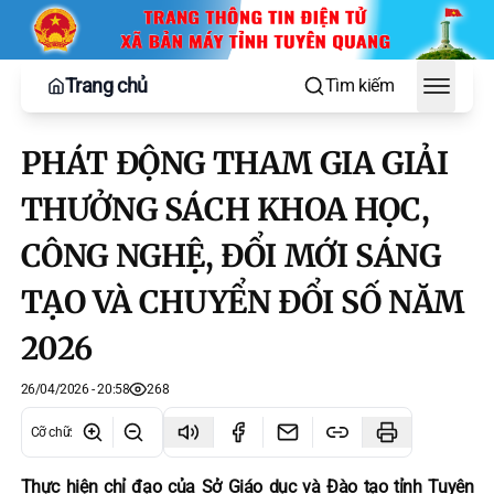
Trang chủ
Tìm kiếm
Toggle
PHÁT ĐỘNG THAM GIA GIẢI
THƯỞNG SÁCH KHOA HỌC,
CÔNG NGHỆ, ĐỔI MỚI SÁNG
TẠO VÀ CHUYỂN ĐỔI SỐ NĂM
2026
26/04/2026 - 20:58
268
Cỡ chữ
:
Thực hiện chỉ đạo của Sở Giáo dục và Đào tạo tỉnh Tuyên