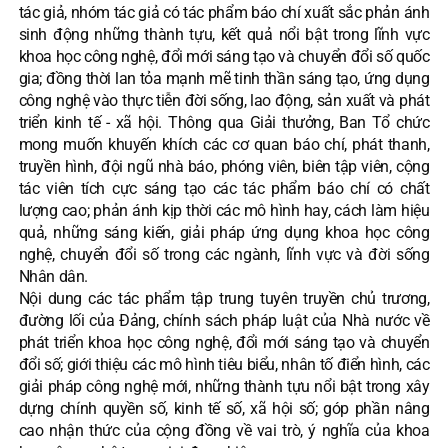
tác giả, nhóm tác giả có tác phẩm báo chí xuất sắc phản ánh
sinh động những thành tựu, kết quả nổi bật trong lĩnh vực
khoa học công nghệ, đổi mới sáng tạo và chuyển đổi số quốc
gia; đồng thời lan tỏa mạnh mẽ tinh thần sáng tạo, ứng dụng
công nghệ vào thực tiễn đời sống, lao động, sản xuất và phát
triển kinh tế - xã hội. Thông qua Giải thưởng, Ban Tổ chức
mong muốn khuyến khích các cơ quan báo chí, phát thanh,
truyền hình, đội ngũ nhà báo, phóng viên, biên tập viên, cộng
tác viên tích cực sáng tạo các tác phẩm báo chí có chất
lượng cao; phản ánh kịp thời các mô hình hay, cách làm hiệu
quả, những sáng kiến, giải pháp ứng dụng khoa học công
nghệ, chuyển đổi số trong các ngành, lĩnh vực và đời sống
Nhân dân.
Nội dung các tác phẩm tập trung tuyên truyền chủ trương,
đường lối của Đảng, chính sách pháp luật của Nhà nước về
phát triển khoa học công nghệ, đổi mới sáng tạo và chuyển
đổi số; giới thiệu các mô hình tiêu biểu, nhân tố điển hình, các
giải pháp công nghệ mới, những thành tựu nổi bật trong xây
dựng chính quyền số, kinh tế số, xã hội số; góp phần nâng
cao nhận thức của cộng đồng về vai trò, ý nghĩa của khoa