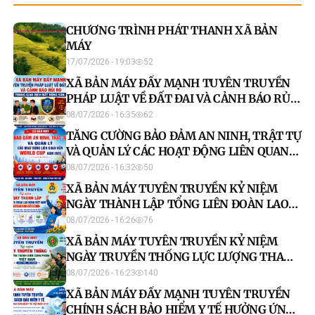
CHƯƠNG TRÌNH PHÁT THANH XÃ BẢN
MÁY
17/07/2026 - 19:03
52
XÃ BẢN MÁY ĐẨY MẠNH TUYÊN TRUYỀN
PHÁP LUẬT VỀ ĐẤT ĐAI VÀ CẢNH BÁO RỦI
RO TRONG GIAO DỊCH BẤT ĐỘNG SẢN
08/07/2026 - 16:35
62
TĂNG CƯỜNG BẢO ĐẢM AN NINH, TRẬT TỰ
VÀ QUẢN LÝ CÁC HOẠT ĐỘNG LIÊN QUAN
ĐẾN WORLD CUP NĂM 2026
08/07/2026 - 16:32
50
XÃ BẢN MÁY TUYÊN TRUYỀN KỶ NIỆM
NGÀY THÀNH LẬP TỔNG LIÊN ĐOÀN LAO
ĐỘNG VIỆT NAM (28/7)
08/07/2026 - 16:26
76
XÃ BẢN MÁY TUYÊN TRUYỀN KỶ NIỆM
NGÀY TRUYỀN THỐNG LỰC LƯỢNG THANH
NIÊN XUNG PHONG VIỆT NAM (15/7)
08/07/2026 - 16:23
140
XÃ BẢN MÁY ĐẨY MẠNH TUYÊN TRUYỀN
CHÍNH SÁCH BẢO HIỂM Y TẾ HƯỞNG ỨNG