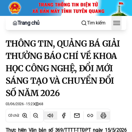
Trang chủ
Tìm kiếm
Toggle
THÔNG TIN, QUẢNG BÁ GIẢI
THƯỞNG BÁO CHÍ VỀ KHOA
HỌC CÔNG NGHỆ, ĐỔI MỚI
SÁNG TẠO VÀ CHUYỂN ĐỔI
SỐ NĂM 2026
03/06/2026 - 15:23
68
Cỡ chữ
:
Thực hiện Văn bản số 369/TTTT-TTĐPT ngày 15/5/2026