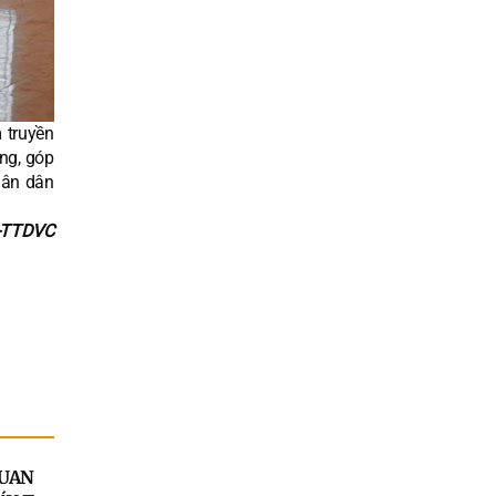
 truyền
ng, góp
hân dân
-TTDVC
QUAN