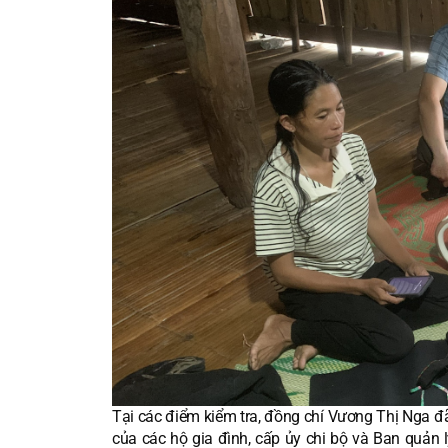
Tại các điểm kiểm tra, đồng chí Vương Thị Nga đã 
của các hộ gia đình, cấp ủy chi bộ và Ban quản l