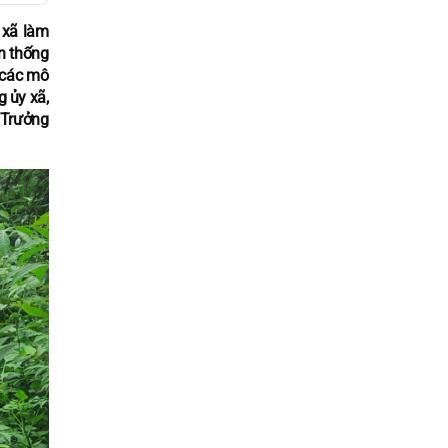
 xã làm
ền thống
à các mô
g ủy xã,
 Trưởng