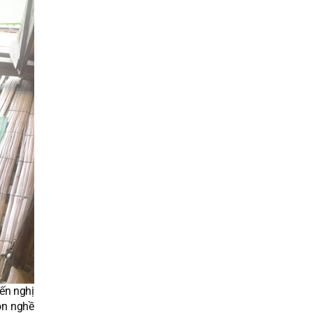
iến nghị
tồn nghề