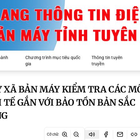
hành
Chương trình mục tiêu quốc
Thông tin tuyên
gia
truyền
 XÃ BẢN MÁY KIỂM TRA CÁC M
 TẾ GẮN VỚI BẢO TỒN BẢN SẮC
NG
Cỡ chữ
: