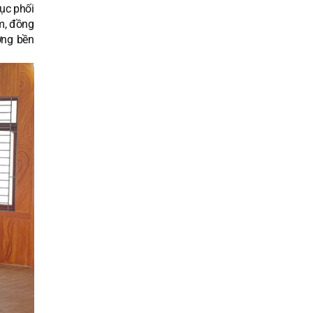
ục phối
m, đồng
ớng bền