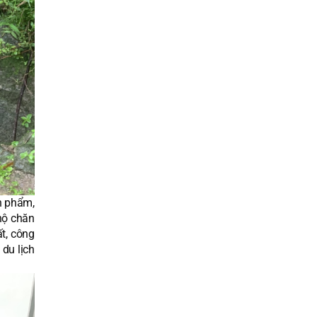
ản phẩm,
hộ chăn
ất, công
du lịch