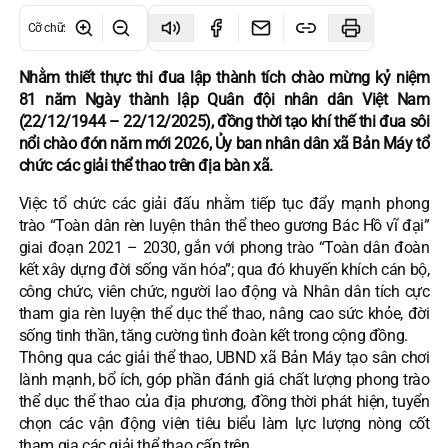
Cỡ chữ
:
Nhằm thiết thực thi đua lập thành tích chào mừng kỷ niệm
81 năm Ngày thành lập Quân đội nhân dân Việt Nam
(22/12/1944 – 22/12/2025), đồng thời tạo khí thế thi đua sôi
nổi chào đón năm mới 2026, Ủy ban nhân dân xã Bản Máy tổ
chức các giải thể thao trên địa bàn xã.
Việc tổ chức các giải đấu nhằm tiếp tục đẩy mạnh phong
trào “Toàn dân rèn luyện thân thể theo gương Bác Hồ vĩ đại”
giai đoạn 2021 – 2030, gắn với phong trào “Toàn dân đoàn
kết xây dựng đời sống văn hóa”; qua đó khuyến khích cán bộ,
công chức, viên chức, người lao động và Nhân dân tích cực
tham gia rèn luyện thể dục thể thao, nâng cao sức khỏe, đời
sống tinh thần, tăng cường tình đoàn kết trong cộng đồng.
Thông qua các giải thể thao, UBND xã Bản Máy tạo sân chơi
lành mạnh, bổ ích, góp phần đánh giá chất lượng phong trào
thể dục thể thao của địa phương, đồng thời phát hiện, tuyển
chọn các vận động viên tiêu biểu làm lực lượng nòng cốt
tham gia các giải thể thao cấp trên.