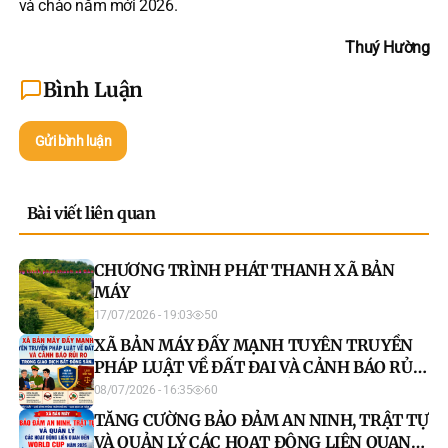
và chào năm mới 2026.
Thuý Hường
Bình Luận
Gửi bình luận
Bài viết liên quan
CHƯƠNG TRÌNH PHÁT THANH XÃ BẢN
MÁY
17/07/2026 - 19:03
50
XÃ BẢN MÁY ĐẨY MẠNH TUYÊN TRUYỀN
PHÁP LUẬT VỀ ĐẤT ĐAI VÀ CẢNH BÁO RỦI
RO TRONG GIAO DỊCH BẤT ĐỘNG SẢN
08/07/2026 - 16:35
60
TĂNG CƯỜNG BẢO ĐẢM AN NINH, TRẬT TỰ
VÀ QUẢN LÝ CÁC HOẠT ĐỘNG LIÊN QUAN