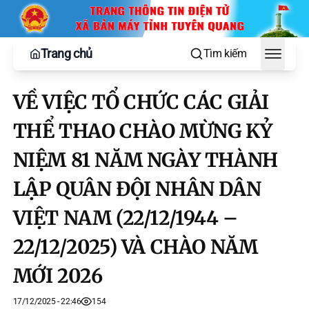
Trang chủ
Tìm kiếm
Toggle
VỀ VIỆC TỔ CHỨC CÁC GIẢI
THỂ THAO CHÀO MỪNG KỶ
NIỆM 81 NĂM NGÀY THÀNH
LẬP QUÂN ĐỘI NHÂN DÂN
VIỆT NAM (22/12/1944 –
22/12/2025) VÀ CHÀO NĂM
MỚI 2026
17/12/2025 - 22:46
154