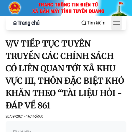
Trang chủ
Tìm kiếm
Toggle
V/V TIẾP TỤC TUYÊN
TRUYỀN CÁC CHÍNH SÁCH
CÓ LIÊN QUAN TỚI XÃ KHU
VỰC III, THÔN ĐẶC BIỆT KHÓ
KHĂN THEO “TÀI LIỆU HỎI -
ĐÁP VỀ 861
20/09/2021 - 16:41
60
Số / kí hiệu