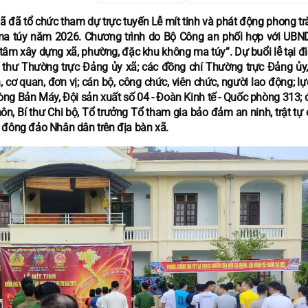
 đã tổ chức tham dự trực tuyến Lễ mít tinh và phát động phong tr
a túy năm 2026. Chương trình do Bộ Công an phối hợp với UBN
tâm xây dựng xã, phường, đặc khu không ma túy”. Dự buổi lễ tại đ
 thư Thường trực Đảng ủy xã; các đồng chí Thường trực Đảng ủy
ơ quan, đơn vị; cán bộ, công chức, viên chức, người lao động; lự
ng Bản Máy, Đội sản xuất số 04 - Đoàn Kinh tế - Quốc phòng 313; đ
ôn, Bí thư Chi bộ, Tổ trưởng Tổ tham gia bảo đảm an ninh, trật tự 
 đông đảo Nhân dân trên địa bàn xã.