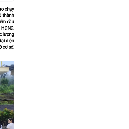
ào chạy
D thành
iểm cầu
, HĐND,
c lượng
ại diện
ở cơ sở,