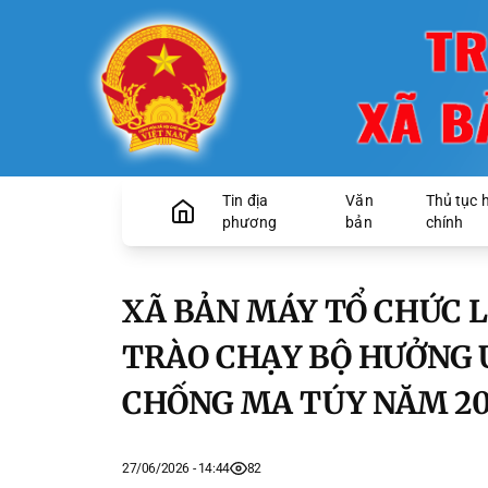
Tin địa
Văn
Thủ tục 
phương
bản
chính
XÃ BẢN MÁY TỔ CHỨC 
TRÀO CHẠY BỘ HƯỞNG
CHỐNG MA TÚY NĂM 20
27/06/2026 - 14:44
82