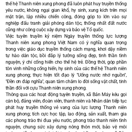
thế hệ Thanh niên xung phong đã luôn phát huy truyền thống
yêu nước, không ngại gian khổ, hy sinh, xung kích trên mọi
mặt trận, lập nhiều chiến công, đóng góp to lớn vào sự
nghiệp đấu tranh giải phóng dân tộc, thống nhất đất nước
cũng như công cuộc xây dựng và bảo vệ Tổ quốc.
Việc tuyên truyền kỷ niệm Ngày truyền thống lực lượng
Thanh niên xung phong Việt Nam có ý nghĩa quan trọng
trong việc giáo dục truyền thống cách mạng, khơi dậy niềm
tự hào dân tộc, bồi đắp lý tưởng sống đẹp, tinh thần tình
nguyện, ý chí cống hiến cho thế hệ trẻ. Đồng thời, góp phần
tôn vinh những cống hiến, hy sinh của các thế hệ Thanh niên
xung phong; thực hiện tốt đạo lý "Uống nước nhớ nguồn",
"Đền ơn đáp nghĩa", quan tâm chăm lo đời sống vật chất, tinh
thần đối với cựu Thanh niên xung phong.
Thông qua các hoạt động tuyên truyền, xã Bản Máy kêu gọi
cán bộ, đảng viên, đoàn viên, thanh niên và Nhân dân tiếp tục
phát huy truyền thống vẻ vang của lực lượng Thanh niên
xung phong; tích cực học tập, lao động, sản xuất, tham gia
các phong trào thi đua yêu nước, phong trào thanh niên tình
nguyện, chung sức xây dựng nông thôn mới, bảo vệ môi