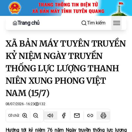
Trang chủ
Tìm kiếm
Toggle
XÃ BẢN MÁY TUYÊN TRUYỀN
KỶ NIỆM NGÀY TRUYỀN
THỐNG LỰC LƯỢNG THANH
NIÊN XUNG PHONG VIỆT
NAM (15/7)
08/07/2026 - 16:23
132
Cỡ chữ
:
Hướng tới kỷ niệm 76 năm Ngày truyền thống lực lượng