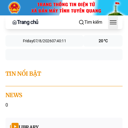
Trang chủ
Tìm kiếm
Toggle
Friday
07/8/2026
07:40:11
20 °C
TIN NỔI BẬT
NEWS
0
LIBRARY